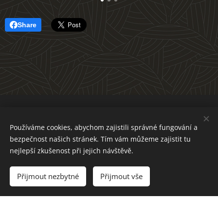
Share
WWW.FACEBOOK.COM/KORYUKAIKEIKOKAI
Používáme cookies, abychom zajistili správné fungování a
bezpečnost našich stránek. Tím vám můžeme zajistit tu
Obrázky poskytl
Pexels
nejlepší zkušenost při jejich návštěvě.
Přijmout nezbytné
Přijmout vše
Vytvořeno službou
Webnode
Cookies
Vytvořte si webové stránky zdarma!