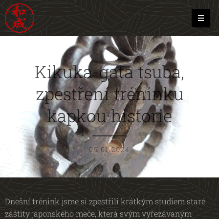
Kikuka-gata tsuba,
zpestření tréninku
kapkou historie
09.01.2024
Dnešní trénink jsme si zpestřili krátkým studiem staré
záštity japonského meče, která svým vyřezávaným