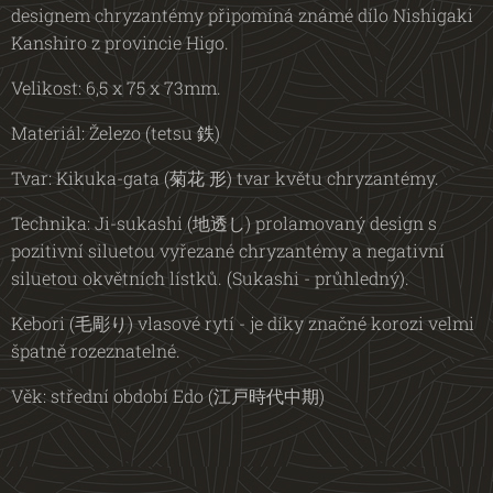
designem chryzantémy připomíná známé dílo Nishigaki
Kanshiro z provincie Higo.
Velikost: 6,5 x 75 x 73mm.
Materiál: Železo (tetsu 鉄)
Tvar: Kikuka-gata (菊花 形) tvar květu chryzantémy.
Technika: Ji-sukashi (地透し) prolamovaný design s
pozitivní siluetou vyřezané chryzantémy a negativní
siluetou okvětních lístků. (Sukashi - průhledný).
Kebori (毛彫り) vlasové rytí - je díky značné korozi velmi
špatně rozeznatelné.
Věk: střední období Edo (江戸時代中期)